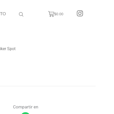
Cart
CTO
$
0.00
iker Spot
Compartir en