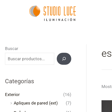
Ir
al
contenido
Buscar
es
Categorías
Mostr
Exterior
(16)
Apliques de pared (ext)
(7)