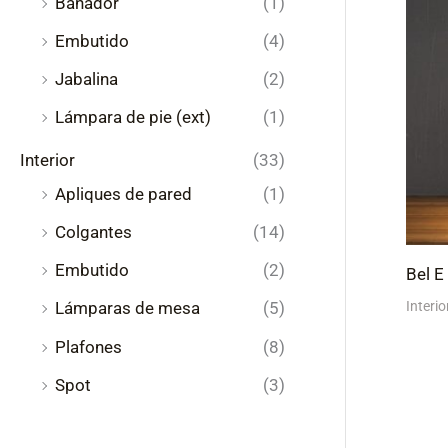
Bañador
(1)
Embutido
(4)
Jabalina
(2)
Lámpara de pie (ext)
(1)
Interior
(33)
Apliques de pared
(1)
Colgantes
(14)
Embutido
(2)
Bel E
Interio
Lámparas de mesa
(5)
Plafones
(8)
Spot
(3)