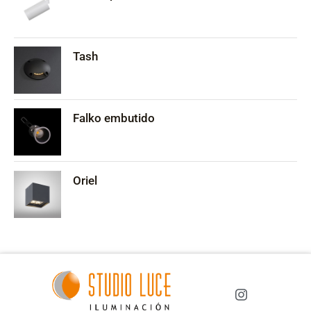
Tash
Falko embutido
Oriel